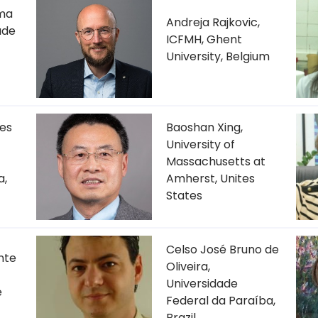
ima
Andreja Rajkovic,
ade
ICFMH, Ghent
University, Belgium
es
Baoshan Xing,
University of
Massachusetts at
a,
Amherst, Unites
States
Celso José Bruno de
nte
Oliveira,
Universidade
e
Federal da Paraíba,
Brazil