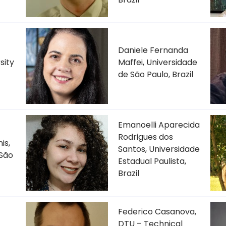
Daniele Fernanda
sity
Maffei, Universidade
de São Paulo, Brazil
Emanoelli Aparecida
Rodrigues dos
is,
Santos, Universidade
 São
Estadual Paulista,
Brazil
Federico Casanova,
DTU – Technical