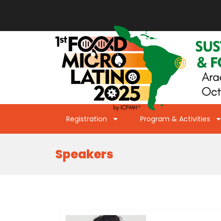
Registration
Program & Activities
Speakers