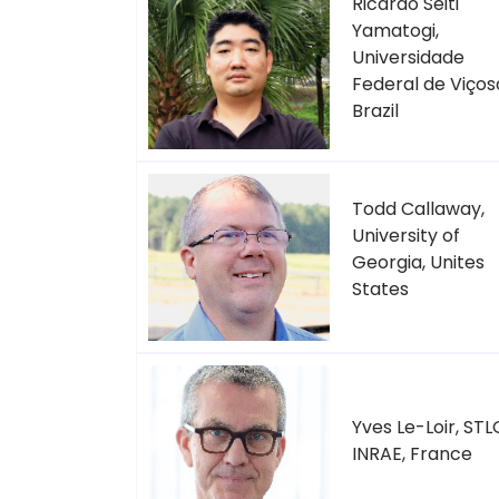
Ricardo Seiti
Yamatogi,
Universidade
Federal de Viços
Brazil
Todd Callaway,
University of
Georgia, Unites
States
Yves Le-Loir, STL
INRAE, France