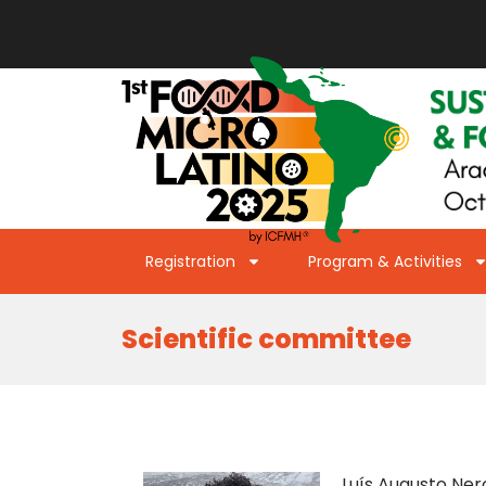
Registration
Program & Activities
Scientific committee
Luís Augusto Ner