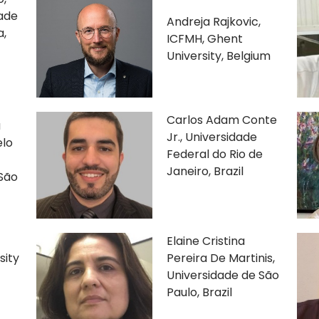
dade
Andreja Rajkovic,
a,
ICFMH, Ghent
University, Belgium
Carlos Adam Conte
a
Jr., Universidade
lo
Federal do Rio de
Janeiro, Brazil
 São
Elaine Cristina
sity
Pereira De Martinis,
Universidade de São
Paulo, Brazil