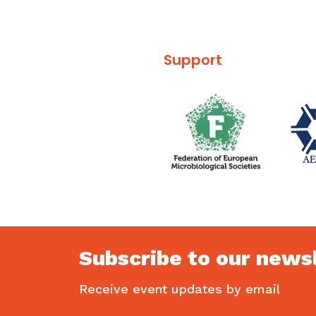
Support
Subscribe to our news
Receive event updates by email