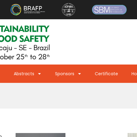
Abstracts
Sponsors
Certificate
Ho
o,